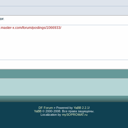
DF.
w.master-x.com/forum/postings/1066933/
DF Forum
» Powered by
YaBB 2.2.1
!
YaBB
© 2000-2008. Все права защищены.
Localization by
mySOPROMAT.ru