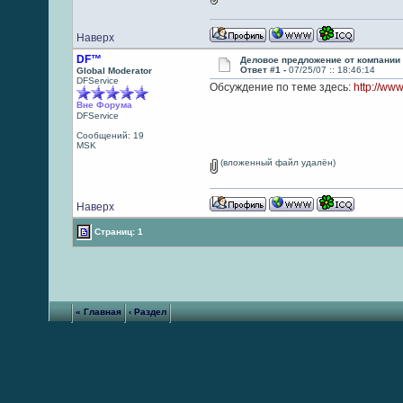
Наверх
DF™
Деловое предложение от компании 
Ответ #1 -
07/25/07 :: 18:46:14
Global Moderator
DFService
Обсуждение по теме здесь:
http://ww
Вне Форума
DFService
Сообщений: 19
MSK
(вложенный файл удалён)
Наверх
Страниц: 1
« Главная
‹ Раздел