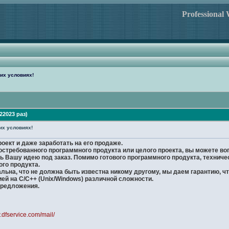
Professional
их условиях!
2023 раз)
их условиях!
ект и даже заработать на его продаже.
востребованного программного продукта или целого проекта, вы можете воп
ь Вашу идею под заказ. Помимо готового программного продукта, техниче
го продукта.
ьна, что не должна быть известна никому другому, мы даем гарантию, что
й на C/C++ (Unix/Windows) различной сложности.
предложения.
.dfservice.com/mail/