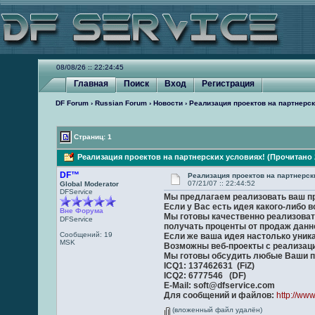
08/08/26 :: 22:24:45
Главная
Поиск
Вход
Регистрация
DF Forum
›
Russian Forum
›
Новости
› Реализация проектов на партнерск
Страниц: 1
Реализация проектов на партнерских условиях! (Прочитано 2
DF™
Реализация проектов на партнерск
07/21/07 :: 22:44:52
Global Moderator
DFService
Мы предлагаем реализовать ваш про
Если у Вас есть идея какого-либо 
Вне Форума
Мы готовы качественно реализоват
DFService
получать проценты от продаж данно
Сообщений: 19
Если же ваша идея настолько уникал
MSK
Возможны веб-проекты с реализацие
Мы готовы обсудить любые Ваши 
ICQ1: 137462631 (FiZ)
ICQ2: 6777546 (DF)
E-Mail:
soft@dfservice.com
Для сообщений и файлов:
http://www
(вложенный файл удалён)