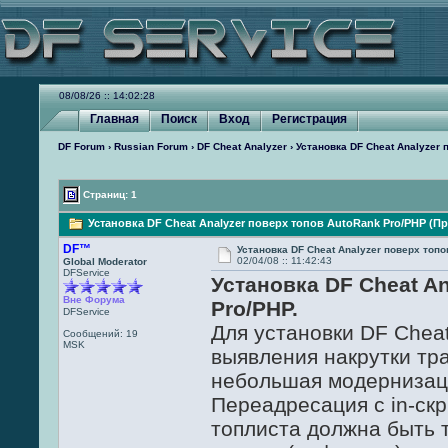
08/08/26 :: 14:02:28
Главная
Поиск
Вход
Регистрация
DF Forum
›
Russian Forum
›
DF Cheat Analyzer
› Установка DF Cheat Analyzer
Страниц: 1
Установка DF Cheat Analyzer поверх топов AutoRank Pro/PHP (Пр
DF™
Установка DF Cheat Analyzer поверх топо
02/04/08 :: 11:42:43
Global Moderator
DFService
Установка DF Cheat A
Вне Форума
Pro/PHP.
DFService
Для установки DF Cheat
Сообщений: 19
MSK
выявления накрутки тр
небольшая модернизаци
Переадресация с in-скр
топлиста должна быть 