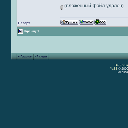
(вложенный файл удалён)
Наверх
Страниц: 1
« Главная
‹ Раздел
DF Foru
YaBB
© 2000
Localiza