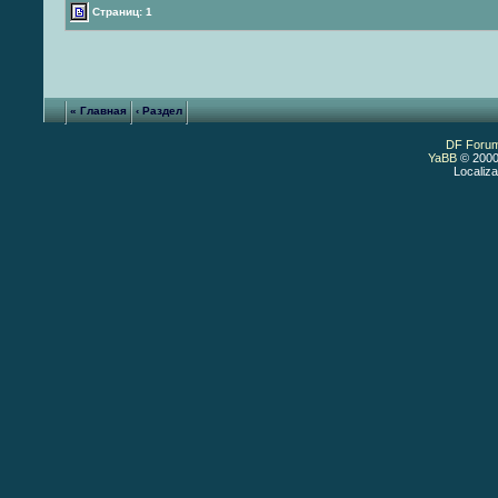
Страниц: 1
« Главная
‹ Раздел
DF Foru
YaBB
© 2000
Localiza