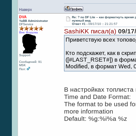
Наверх
DVA
Re: ? по DF Lite – как форматнуть время
нужный вид
YaBB Administrator
Ответ #1 -
09/17/10 :: 21:21:57
DFService
SashiKK писал(а)
09/17/
Вне Форума
Приветствую всех топовод
Кто подскажет, как в скри
Support
([#LAST_RSET#]) в формат
Сообщений: 91
Modified, в формат Wed, 
MSK
Пол:
В настройках топлиста
Time and Date Forma
The format to be used fo
more information
Default: %g:%i%a %z