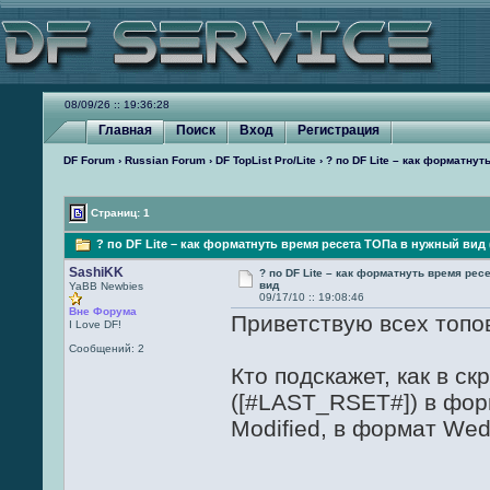
08/09/26 :: 19:36:28
Главная
Поиск
Вход
Регистрация
DF Forum
›
Russian Forum
›
DF TopList Pro/Lite
› ? по DF Lite – как форматну
Страниц: 1
? по DF Lite – как форматнуть время ресета ТОПа в нужный вид 
SashiKK
? по DF Lite – как форматнуть время ре
вид
YaBB Newbies
09/17/10 :: 19:08:46
Вне Форума
Приветствую всех топ
I Love DF!
Сообщений: 2
Кто подскажет, как в ск
([#LAST_RSET#]) в форм
Modified, в формат Wed