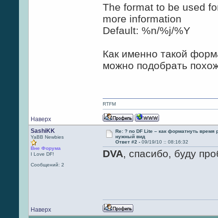
The format to be used fo
more information
Default: %n/%j/%Y
Как именно такой форм
можно подобрать похож
RTFM
Наверх
SashiKK
Re: ? по DF Lite – как форматнуть время
нужный вид
YaBB Newbies
Ответ #2 -
09/19/10 :: 08:16:32
Вне Форума
DVA
, спасибо, буду про
I Love DF!
Сообщений: 2
Наверх