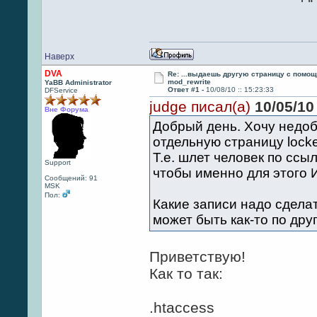
Наверх
DVA
Re: ...выдаешь другую страницу с помощ
mod_rewrite
YaBB Administrator
Ответ #1 -
10/08/10 :: 15:23:33
DFService
judge писал(а)
10/05/10 
Вне Форума
Добрый день. Хочу недо
отдельную страницу lock
Т.е. шлет человек по ссы
Support
чтобы именно для этого 
Сообщений: 91
MSK
Пол:
Какие записи надо сделат
может быть как-то по др
Приветствую!
Как то так:
.htaccess