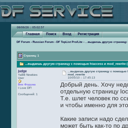
08/06/26 :: 05:02:57
Главная
Поиск
Вход
Регистрация
DF Forum
›
Russian Forum
›
DF TopList Pro/Lite
› ...выдаешь другую страницу
Страниц: 1
...выдаешь другую страницу с помощью htaccess и mod_rewrite (
judge
...выдаешь другую страницу с помощью 
mod_rewrite
YaBB Newbies
10/05/10 :: 17:45:13
User
Добрый день. Хочу не
Вне Форума
I Love DF!
отдельную страницу loc
Сообщений: 1
Т.е. шлет человек по с
и чтобы именно для это
Какие записи надо сдел
может быть как-то по д