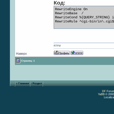
Код:
RewriteEngine On

RewriteBase  /

RewriteCond %{QUERY_STRING} i
RewriteRule ^cgi-bin/in\.cgi$
RTFM
Наверх
Страниц: 1
« Главная
‹ Раздел
DF Foru
YaBB
© 2000
Localiza