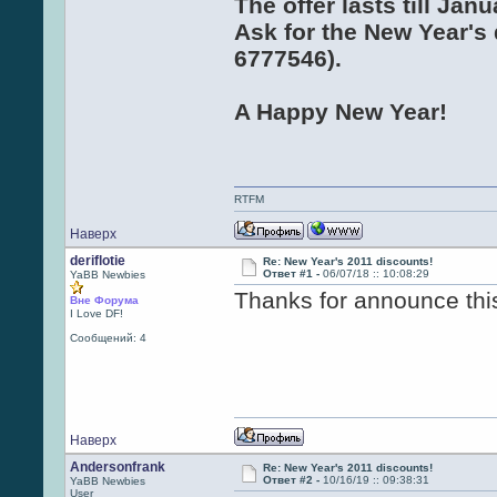
The offer lasts till Janu
Ask for the New Year's 
6777546).
A Happy New Year!
RTFM
Наверх
deriflotie
Re: New Year's 2011 discounts!
Ответ #1 -
06/07/18 :: 10:08:29
YaBB Newbies
Thanks for announce thi
Вне Форума
I Love DF!
Сообщений: 4
Наверх
Andersonfrank
Re: New Year's 2011 discounts!
Ответ #2 -
10/16/19 :: 09:38:31
YaBB Newbies
User