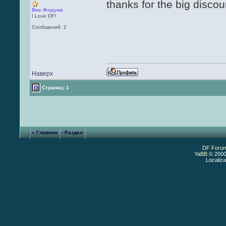
thanks for the big disco
Вне Форума
I Love DF!
Сообщений: 2
Наверх
Страниц: 1
« Главная
‹ Раздел
DF Foru
YaBB
© 2000
Localiza