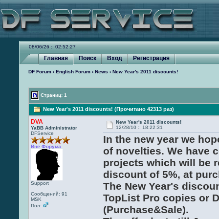
08/06/26 :: 02:52:27
Главная
Поиск
Вход
Регистрация
DF Forum
›
English Forum
›
News
› New Year's 2011 discounts!
Страниц: 1
New Year's 2011 discounts! (Прочитано 42313 раз)
DVA
New Year's 2011 discounts!
12/28/10 :: 18:22:31
YaBB Administrator
DFService
In the new year we hop
Вне Форума
of novelties. We have c
projects which will be 
discount of 5%, at pur
The New Year's discoun
Support
Сообщений: 91
TopList Pro copies or
MSK
Пол:
(Purchase&Sale).