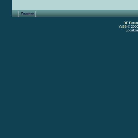
‹ Главная
DF Foru
YaBB
© 2000
Localiza