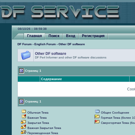
08/10/26 :: 08:59:38
Главная
Поиск
Вход
Регистрация
DF Forum
›
English Forum
› Other DF software
Other DF software
DF Perl Informer and other DF software discussions
Страниц: 1
Содержание
Соо
Страниц: 1
Обычная Тема
Общее Сообщение
Важная Тема
Горячая Тема (более 1
Закрытая Тема
Сверхгорячая Тема (б
Важная Закрытая Тема
Перемещенная Тема