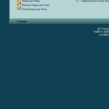
Закрытая Тема
Сверхгорячая Тема (б
Важная Закрытая Тема
Перемещенная Тема
‹ Главная
DF Foru
YaBB
© 2000
Localiza