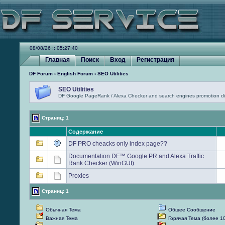
08/08/26 :: 05:27:40
Главная
Поиск
Вход
Регистрация
DF Forum
›
English Forum
› SEO Utilities
SEO Utilities
DF Google PageRank / Alexa Checker and search engines promotion di
Страниц: 1
Содержание
DF PRO cheacks only index page??
Documentation DF™ Google PR and Alexa Traffic
Rank Checker (WinGUI).
Proxies
Страниц: 1
Обычная Тема
Общее Сообщение
Важная Тема
Горячая Тема (более 1