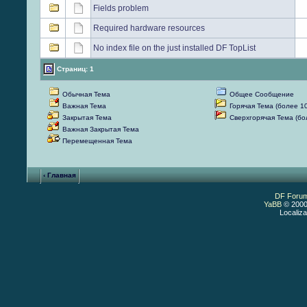
Fields problem
Required hardware resources
No index file on the just installed DF TopList
Страниц: 1
Обычная Тема
Общее Сообщение
Важная Тема
Горячая Тема (более 1
Закрытая Тема
Сверхгорячая Тема (б
Важная Закрытая Тема
Перемещенная Тема
‹ Главная
DF Foru
YaBB
© 2000
Localiza